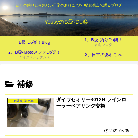
趣味の釣りと何気ない日常のあれこれをB級的視点で綴るブログ
YossyのB級‐Do楽！
1、B級-釣りDo楽！
B級-Do楽！Blog
釣りブログ
2、B級-MotoメンテDo楽！
3、日常のあれこれ
バイクメンテナンス
補修
ダイワセオリー3012H ラインロ
1、B級-釣りDo楽！
ーラーベアリング交換
2021.05.05