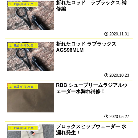
折れたロッド ラブラックス-補
1、B級-釣りDo楽！
修編
2020.11.01
折れたロッド ラブラックス
1、B級-釣りDo楽！
AGS96MLM
2020.10.23
RBB シュープリームラジアルウ
1、B級-釣りDo楽！
ェーダー水漏れ補修！
2020.05.27
プロックスヒップウェーダー 水
1、B級-釣りDo楽！
漏れ発生！