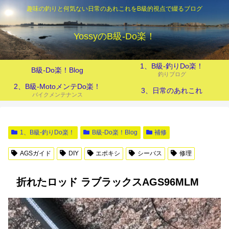
趣味の釣りと何気ない日常のあれこれをB級的視点で綴るブログ
YossyのB級‐Do楽！
1、B級-釣りDo楽！
B級-Do楽！Blog
釣りブログ
2、B級-MotoメンテDo楽！
3、日常のあれこれ
バイクメンテナンス
1、B級-釣りDo楽！
B級-Do楽！Blog
補修
AGSガイド
DIY
エポキシ
シーバス
修理
折れたロッド ラブラックスAGS96MLM