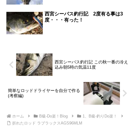
西宮シーバス釣行記 2度有る事は3
度・・・有った！
西宮シーバス釣行記 この秋一番の冷え
込み朝5時の気温11度
簡単なロッドドライヤーを自分で作る
(考察編)
ホーム
B級-Do楽！Blog
1、B級-釣りDo楽！
折れたロッド ラブラックスAGS96MLM