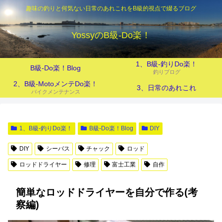
趣味の釣りと何気ない日常のあれこれをB級的視点で綴るブログ
YossyのB級‐Do楽！
1、B級-釣りDo楽！
B級-Do楽！Blog
釣りブログ
2、B級-MotoメンテDo楽！
3、日常のあれこれ
バイクメンテナンス
1、B級-釣りDo楽！
B級-Do楽！Blog
DIY
DIY
シーバス
チャック
ロッド
ロッドドライヤー
修理
富士工業
自作
簡単なロッドドライヤーを自分で作る(考
察編)