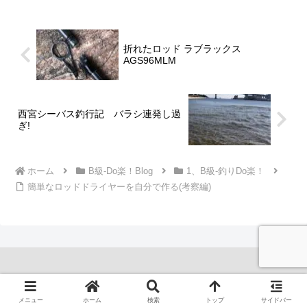
折れたロッド ラブラックス
AGS96MLM
西宮シーバス釣行記 バラシ連発し過
ぎ!
ホーム
B級-Do楽！Blog
1、B級-釣りDo楽！
簡単なロッドドライヤーを自分で作る(考察編)
© 2020 YossyのB級‐Do楽！.
メニュー
ホーム
検索
トップ
サイドバー