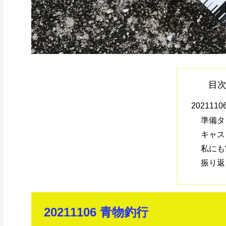
目
202111
準備タ
キャス
私にも
振り返
20211106 青物釣行