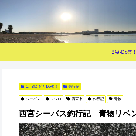
B級-Do楽
1、B級-釣りDo楽！
釣行記
シーバス
メジロ
西宮市
釣行記
青物
西宮シーバス釣行記 青物リベ