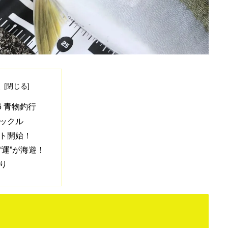
次
06 青物釣行
ックル
ト開始！
“運”が海遊！
り