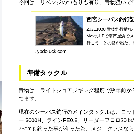
今回は、リベンジのつもりも有り、青物狙いで
西宮シーバス釣行記
20211030 青物釣行
MaxのHPで南芦屋浜で
行こう！との話が出た。
浜・西宮浜...
ybdoluck.com
準備タックル
青物は、ライトショアジギング程度で数年前か
てます。
現在のシーバス釣行のメインタックルは、ロッド
ー 3000H、ラインPE0.8、リーダーフロロ
75cmも釣った事が有った為、メジロクラスな