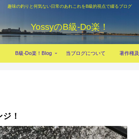
趣味の釣りと何気ない日常のあれこれをB級的視点で綴るブログ
YossyのB級‐Do楽！
！
B級-Do楽！Blog
当ブログについて
著作権
ンジ！