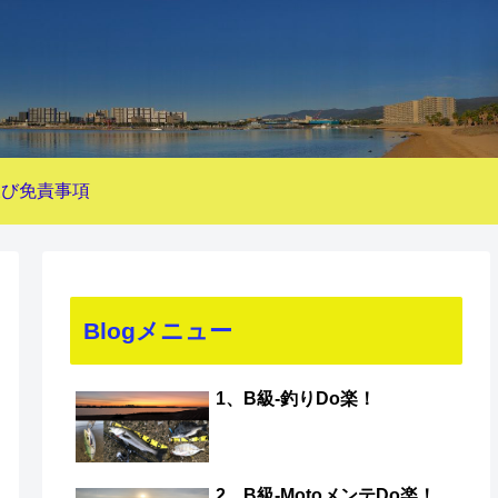
及び免責事項
Blogメニュー
1、B級-釣りDo楽！
2、B級-MotoメンテDo楽！