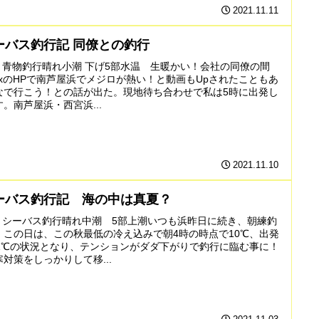
2021.11.11
ーバス釣行記 同僚との釣行
030 青物釣行晴れ小潮 下げ5部水温 生暖かい！会社の同僚の間
axのHPで南芦屋浜でメジロが熱い！と動画もUpされたこともあ
なで行こう！との話が出た。現地待ち合わせで私は5時に出発し
。南芦屋浜・西宮浜...
2021.11.10
ーバス釣行記 海の中は真夏？
024 シーバス釣行晴れ中潮 5部上潮いつも浜昨日に続き、朝練釣
！この日は、この秋最低の冷え込みで朝4時の時点で10℃、出発
11℃の状況となり、テンションがダダ下がりで釣行に臨む事に！
対策をしっかりして移...