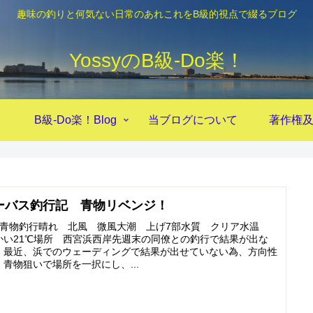
趣味の釣りと何気ない日常のあれこれをB級的視点で綴るブログ
YossyのB級‐Do楽！
！
B級-Do楽！Blog
当ブログについて
著作権
ーバス釣行記 青物リベンジ！
106青物釣行晴れ 北風 微風大潮 上げ7部水質 クリア水温
かい21℃場所 西宮浜西岸先週末の同僚との釣行で結果が出な
、最近、浜でのウェーディングで結果が出せていない為、方向性
青物狙いで場所を一択にし、...