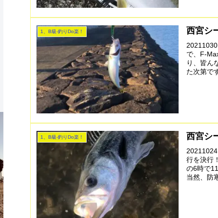
西宮シ
1、B級-釣りDo楽！
20211
で、F-M
り、皆ん
た次第です
西宮シ
1、B級-釣りDo楽！
20211
行を決行
の6時で
当然、防寒