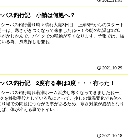
2021.11.03
ーバス釣行記 小鯖は何処へ？
023 シーバス釣行曇り時々晴れ大潮3日目 上潮5部からのスタート
朝一は、寒さがきつくなって来ましたね〜！今朝の気温は12℃
手がかじかんで、バイクでの移動が辛くなります。予報では、強
いる為、風裏探しを兼ね...
2021.10.29
ーバス釣行記 2度有る事は3度・・・有った！
016 シーバス釣行晴れ若潮ホーム浜少し寒くなってきましたねー。
イクを移動手段としている私にとって、少しの気温変化でも体へ
釣り場での問題につながる事があるため、寒さ対策が必須となり
ば、体が冷える事でトイレ...
2021.10.18