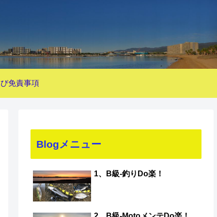
及び免責事項
Blogメニュー
1、B級-釣りDo楽！
2、B級-MotoメンテDo楽！