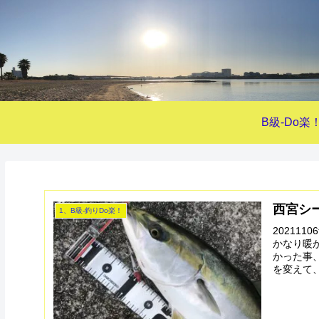
B級-Do楽
西宮シ
1、B級-釣りDo楽！
20211
かなり暖
かった事
を変えて、