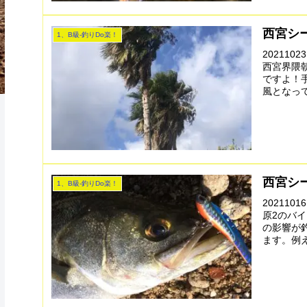
西宮シ
1、B級-釣りDo楽！
20211
西宮界隈
ですよ！
風となって
西宮シ
1、B級-釣りDo楽！
20211
原2のバ
の影響が
ます。例え