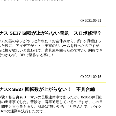
2021.09.21
ナス SE37 回転が上がらない問題 スロボ修理？
ラムの蓋のネジがやっと外れた！お盆休みから、約1ヶ月程ほっ
した後に、アイデアが・・・実家のリホームを行ったのですが、
所に棚が欲しいと言われて、家具屋を回ったのですが、納得でき
つからず、DIYで製作する事に！...
2021.09.15
ナスx SE37 回転数が上がらない！ 不具合編
体験！私自身もリーマンの長期連休中であったが、8/10の休日出
時の出来事でした。普段は、電車通勤しているのですが、この日
期間中と言う事もあり、渋滞は“無いやろ！”と見込んで、バイク
0kmの通勤を決行したので...