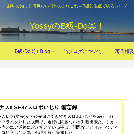
趣味の釣りと何気ない日常のあれこれをB級的視点で綴るブログ
YossyのB級‐Do楽！
！
B級-Do楽！Blog
当ブログについて
著作権
ナスx SE37スロボいじり 備忘録
ラムレス(撤去)その後先週に引き続きスロボいじりを決行！前
ヤフラムを外した状態で、走行に問題ないと判断出来た。しか
ボ内のエア通路に穴が空いている事は、問題ないと分かっている
気に入らない為、処理を検討実施した...