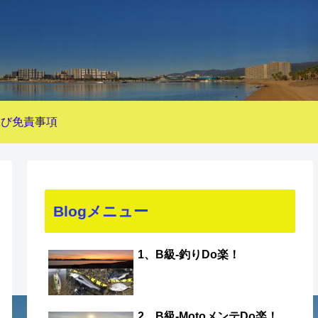
及び免責事項
Blogメニュー
1、B級-釣りDo楽！
2、B級-MotoメンテDo楽！