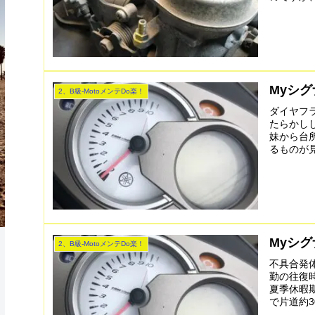
Myシグ
2、B級-MotoメンテDo楽！
ダイヤフ
たらかし
妹から台
るものが見
Myシグ
2、B級-MotoメンテDo楽！
不具合発
勤の往復
夏季休暇
で片道約3