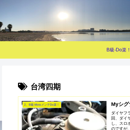
B級-Do楽
台湾四期
Myシグ
2、B級-MotoメンテDo楽！
ダイヤフ
回、ダイ
し、スロ
のですが、