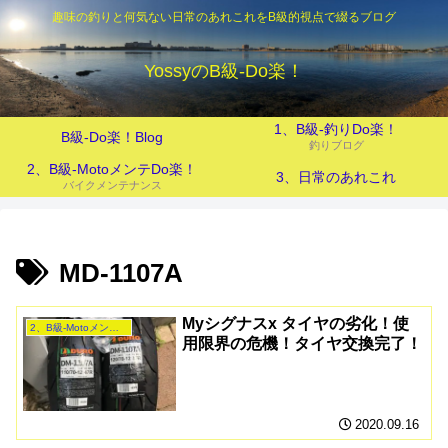
趣味の釣りと何気ない日常のあれこれをB級的視点で綴るブログ
YossyのB級‐Do楽！
1、B級-釣りDo楽！
B級-Do楽！Blog
釣りブログ
2、B級-MotoメンテDo楽！
3、日常のあれこれ
バイクメンテナンス
MD-1107A
Myシグナスx タイヤの劣化！使
2、B級-MotoメンテDo楽！
用限界の危機！タイヤ交換完了！
2020.09.16