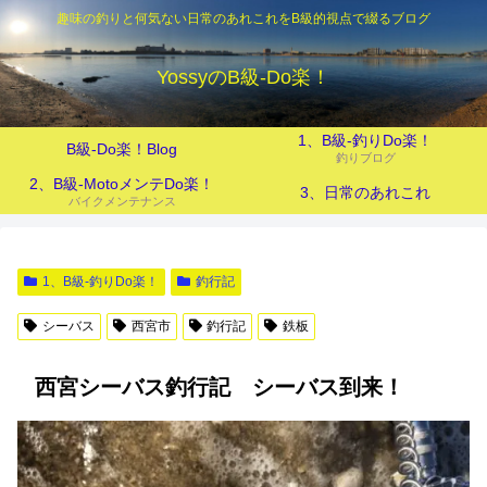
趣味の釣りと何気ない日常のあれこれをB級的視点で綴るブログ
YossyのB級‐Do楽！
1、B級-釣りDo楽！
B級-Do楽！Blog
釣りブログ
2、B級-MotoメンテDo楽！
3、日常のあれこれ
バイクメンテナンス
1、B級-釣りDo楽！
釣行記
シーバス
西宮市
釣行記
鉄板
西宮シーバス釣行記 シーバス到来！