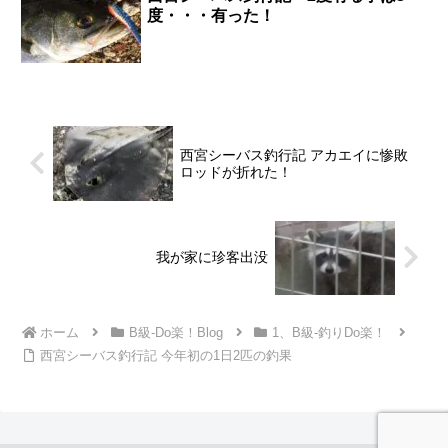
度・・・有った！
西宮シーバス釣行記 アカエイに惨敗
ロッドが折れた！
我が家に珍客出没
ホーム
B級-Do楽！Blog
1、B級-釣りDo楽！
西宮シーバス釣行記 今年初の1日2匹の釣果