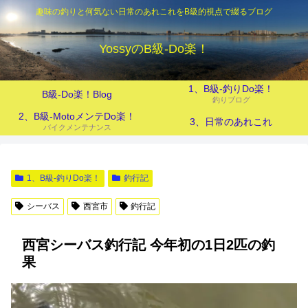
趣味の釣りと何気ない日常のあれこれをB級的視点で綴るブログ
YossyのB級‐Do楽！
1、B級-釣りDo楽！
B級-Do楽！Blog
釣りブログ
2、B級-MotoメンテDo楽！
3、日常のあれこれ
バイクメンテナンス
1、B級-釣りDo楽！
釣行記
シーバス
西宮市
釣行記
西宮シーバス釣行記 今年初の1日2匹の釣
果